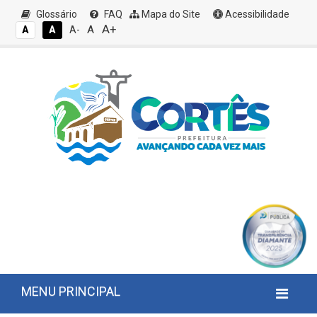
Glossário
FAQ
Mapa do Site
Acessibilidade
A+
A
A
A
A-
MENU PRINCIPAL