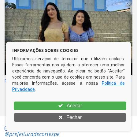
INFORMAÇÕES SOBRE COOKIES
Utilizamos serviços de terceiros que utilizam cookies.
Essas ferramentas nos ajudam a oferecer uma melhor
experiência de navegação. Ao clicar no botão “Aceitar”
você concorda com o uso de cookies em nosso site. Para
Pontos Históricos em Cortês (Paróquia de São Francisco de Assis)
maiores informações, acesse a nossa
Política de
Privacidade
.
Aceitar
Fechar
ACOMPANHE NOSSO INSTAGRAM
@prefeituradecortespe