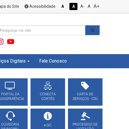
A+
A
pa do Site
Acessibilidade
A
A
A-
iços Digitais
Fale Conosco
PORTAL DA
CONECTA
CARTA DE
RANSPARÊNCIA
CORTÊS
SERVIÇOS - CSU
OUVIDORIA
PROCESSOS DE
e-SIC