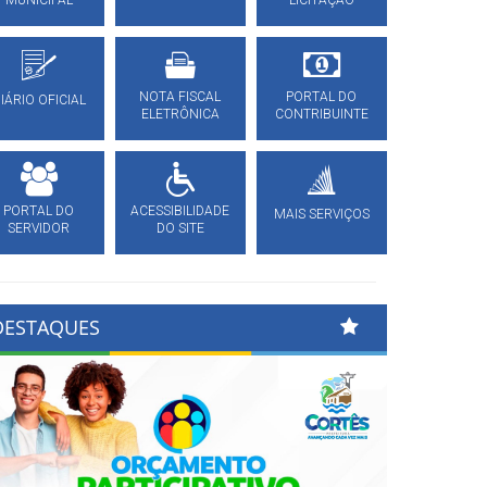
MUNICIPAL
LICITAÇÃO
NOTA FISCAL
PORTAL DO
IÁRIO OFICIAL
ELETRÔNICA
CONTRIBUINTE
PORTAL DO
ACESSIBILIDADE
MAIS SERVIÇOS
SERVIDOR
DO SITE
DESTAQUES