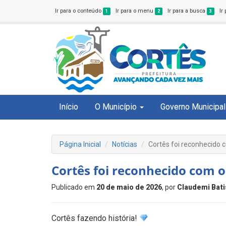
Ir para o conteúdo
Ir para o menu
Ir para a busca
Ir
1
2
3
Início
O Município
Governo Municipal
Página Inicial
Notícias
Cortês foi reconhecido 
Cortês foi reconhecido com 
Publicado em
20 de maio de 2026
, por
Claudemi Bati
Cortês fazendo história!