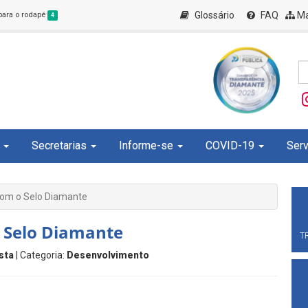
Glossário
FAQ
Ma
 para o rodapé
4
Secretarias
Informe-se
COVID-19
Serv
com o Selo Diamante
o Selo Diamante
T
sta
| Categoria:
Desenvolvimento