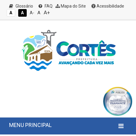
Glossário
FAQ
Mapa do Site
Acessibilidade
A+
A
A
A
A-
MENU PRINCIPAL