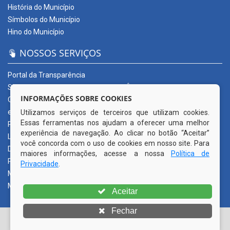
História do Município
Símbolos do Município
Hino do Município
NOSSOS SERVIÇOS
Portal da Transparência
SERVIÇOS DIGITAIS: CONECTA CORTÊS
INFORMAÇÕES SOBRE COOKIES
Ouvidoria Municipal
e-SIC
Utilizamos serviços de terceiros que utilizam cookies.
Essas ferramentas nos ajudam a oferecer uma melhor
Processos de Licitação
experiência de navegação. Ao clicar no botão “Aceitar”
Licitações em andamento
você concorda com o uso de cookies em nosso site. Para
Diário Oficial
maiores informações, acesse a nossa
Política de
Publicações Oficiais
Privacidade
.
Mapa do Site
Mais Serviços
Aceitar
Fechar
© Copyright 2026 Prefeitura Municipal de Cortês | Todos os