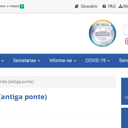
Glossário
FAQ
Ma
 para o rodapé
4
Secretarias
Informe-se
COVID-19
Serv
rtês (antiga ponte)
(antiga ponte)
T