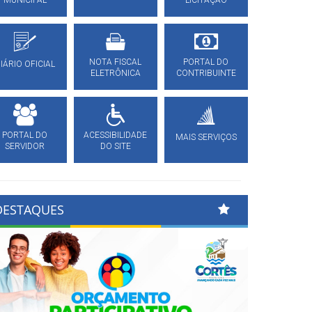
MUNICIPAL
LICITAÇÃO
NOTA FISCAL
PORTAL DO
IÁRIO OFICIAL
ELETRÔNICA
CONTRIBUINTE
PORTAL DO
ACESSIBILIDADE
MAIS SERVIÇOS
SERVIDOR
DO SITE
DESTAQUES