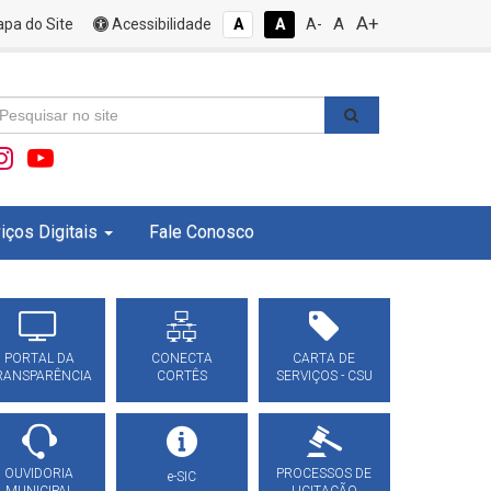
A+
A
pa do Site
Acessibilidade
A
A
A-
iços Digitais
Fale Conosco
PORTAL DA
CONECTA
CARTA DE
RANSPARÊNCIA
CORTÊS
SERVIÇOS - CSU
OUVIDORIA
PROCESSOS DE
e-SIC