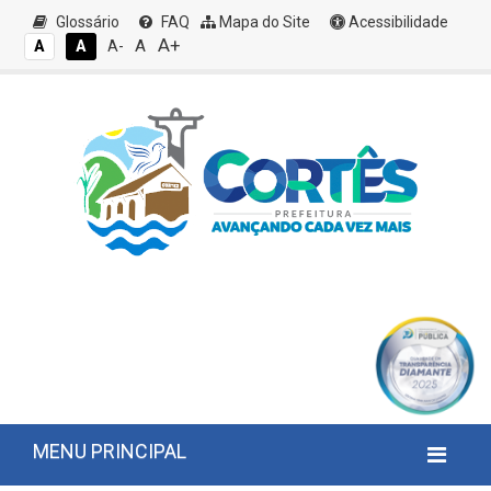
Glossário
FAQ
Mapa do Site
Acessibilidade
A+
A
A
A
A-
MENU PRINCIPAL