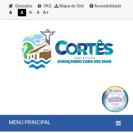
Glossário
FAQ
Mapa do Site
Acessibilidade
A+
A
A
A
A-
MENU PRINCIPAL