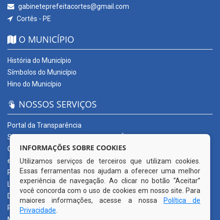
gabineteprefeitacortes@gmail.com
Cortês - PE
O MUNICÍPIO
História do Município
Símbolos do Município
Hino do Município
NOSSOS SERVIÇOS
Portal da Transparência
SERVIÇOS DIGITAIS: CONECTA CORTÊS
INFORMAÇÕES SOBRE COOKIES
Ouvidoria Municipal
e-SIC
Utilizamos serviços de terceiros que utilizam cookies.
Essas ferramentas nos ajudam a oferecer uma melhor
Processos de Licitação
experiência de navegação. Ao clicar no botão “Aceitar”
Licitações em andamento
você concorda com o uso de cookies em nosso site. Para
Diário Oficial
maiores informações, acesse a nossa
Política de
Publicações Oficiais
Privacidade
.
Mapa do Site