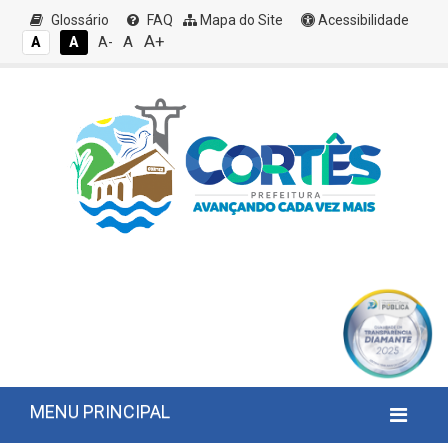
Glossário
FAQ
Mapa do Site
Acessibilidade
A+
A
A
A
A-
MENU PRINCIPAL