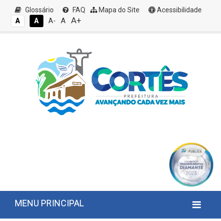
Glossário
FAQ
Mapa do Site
Acessibilidade
A+
A
A
A
A-
MENU PRINCIPAL