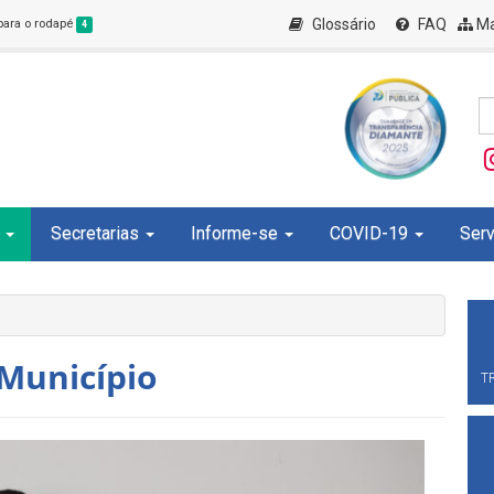
Glossário
FAQ
Ma
 para o rodapé
4
Secretarias
Informe-se
COVID-19
Serv
 Município
T