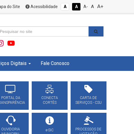
A+
A
pa do Site
Acessibilidade
A
A
A-
iços Digitais
Fale Conosco
PORTAL DA
CONECTA
CARTA DE
RANSPARÊNCIA
CORTÊS
SERVIÇOS - CSU
OUVIDORIA
PROCESSOS DE
e-SIC