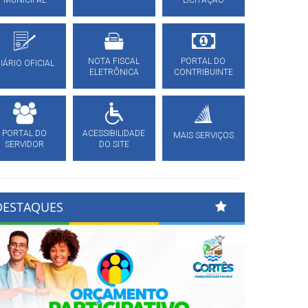
MUNICIPAL
LICITAÇÃO
NOTA FISCAL
PORTAL DO
IÁRIO OFICIAL
ELETRÔNICA
CONTRIBUINTE
PORTAL DO
ACESSIBILIDADE
MAIS SERVIÇOS
SERVIDOR
DO SITE
DESTAQUES