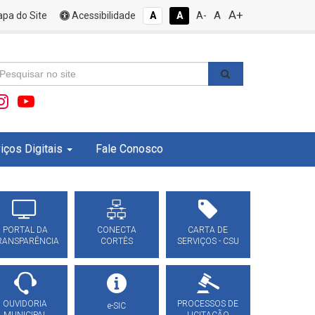
A+
A
pa do Site
Acessibilidade
A
A
A-
iços Digitais
Fale Conosco
PORTAL DA
CONECTA
CARTA DE
RANSPARÊNCIA
CORTÊS
SERVIÇOS - CSU
OUVIDORIA
PROCESSOS DE
e-SIC