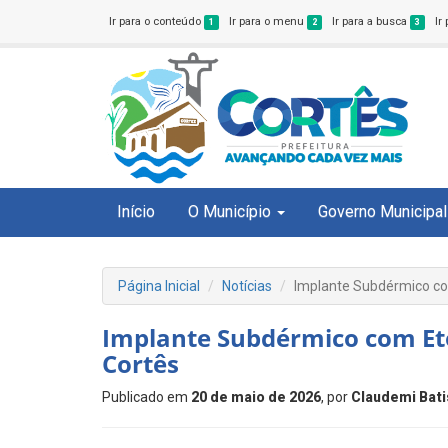
Ir para o conteúdo
Ir para o menu
Ir para a busca
Ir
1
2
3
Início
O Município
Governo Municipal
Página Inicial
Notícias
Implante Subdérmico co
Implante Subdérmico com Et
Cortês
Publicado em
20 de maio de 2026
, por
Claudemi Bati