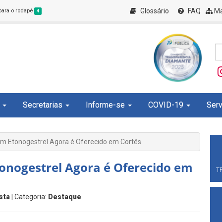
Glossário
FAQ
Ma
 para o rodapé
4
Secretarias
Informe-se
COVID-19
Serv
m Etonogestrel Agora é Oferecido em Cortês
onogestrel Agora é Oferecido em
T
sta
| Categoria:
Destaque