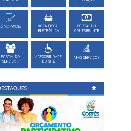
MUNICIPAL
LICITAÇÃO
NOTA FISCAL
PORTAL DO
IÁRIO OFICIAL
ELETRÔNICA
CONTRIBUINTE
PORTAL DO
ACESSIBILIDADE
MAIS SERVIÇOS
SERVIDOR
DO SITE
DESTAQUES