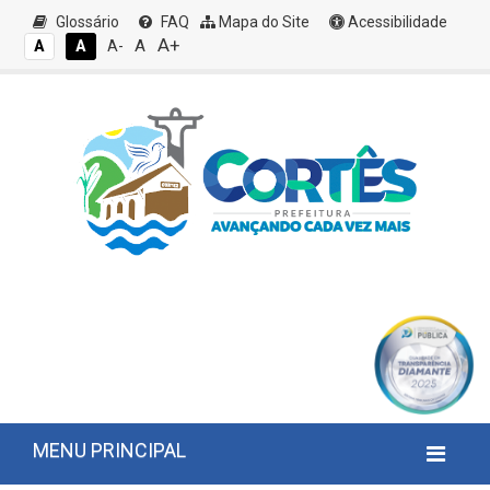
Glossário
FAQ
Mapa do Site
Acessibilidade
A+
A
A
A
A-
MENU PRINCIPAL