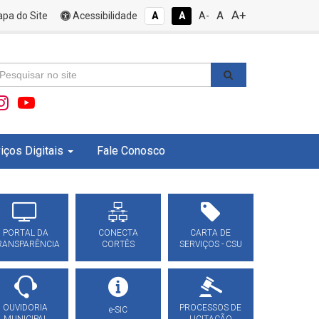
A+
A
pa do Site
Acessibilidade
A
A
A-
iços Digitais
Fale Conosco
PORTAL DA
CONECTA
CARTA DE
RANSPARÊNCIA
CORTÊS
SERVIÇOS - CSU
OUVIDORIA
PROCESSOS DE
e-SIC