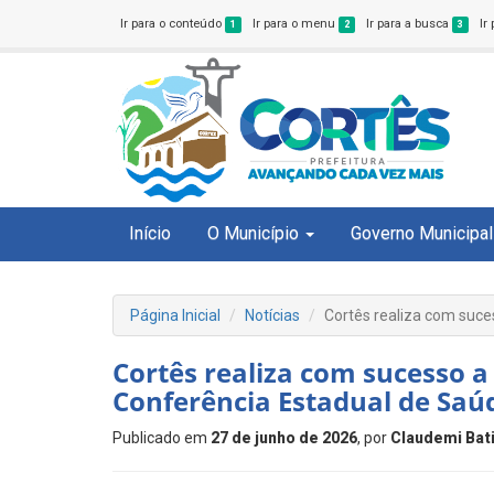
Ir para o conteúdo
Ir para o menu
Ir para a busca
Ir
1
2
3
Início
O Município
Governo Municipal
Página Inicial
Notícias
Cortês realiza com suce
Cortês realiza com sucesso a
Conferência Estadual de Saú
Publicado em
27 de junho de 2026
, por
Claudemi Bat