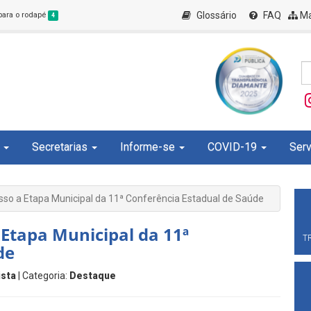
Glossário
FAQ
Ma
 para o rodapé
4
Secretarias
Informe-se
COVID-19
Serv
sso a Etapa Municipal da 11ª Conferência Estadual de Saúde
 Etapa Municipal da 11ª
T
de
ista
| Categoria:
Destaque