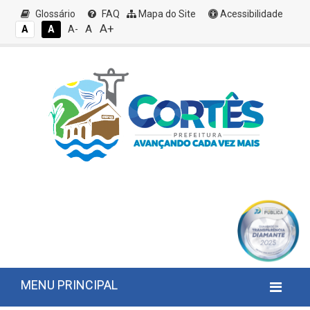
Glossário
FAQ
Mapa do Site
Acessibilidade
A+
A
A
A
A-
MENU PRINCIPAL