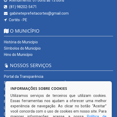
Atendimento: 07:00hs às 13:00hs
(81) 98202-5471
gabineteprefeitacortes@gmail.com
Cortês - PE
O MUNICÍPIO
História do Município
Símbolos do Município
Hino do Município
NOSSOS SERVIÇOS
Portal da Transparência
SERVIÇOS DIGITAIS: CONECTA CORTÊS
INFORMAÇÕES SOBRE COOKIES
Ouvidoria Municipal
e-SIC
Utilizamos serviços de terceiros que utilizam cookies.
Essas ferramentas nos ajudam a oferecer uma melhor
Processos de Licitação
experiência de navegação. Ao clicar no botão “Aceitar”
Licitações em andamento
você concorda com o uso de cookies em nosso site. Para
Diário Oficial
maiores informações, acesse a nossa
Política de