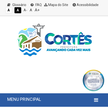
Glossário
FAQ
Mapa do Site
Acessibilidade
A+
A
A
A
A-
MENU PRINCIPAL