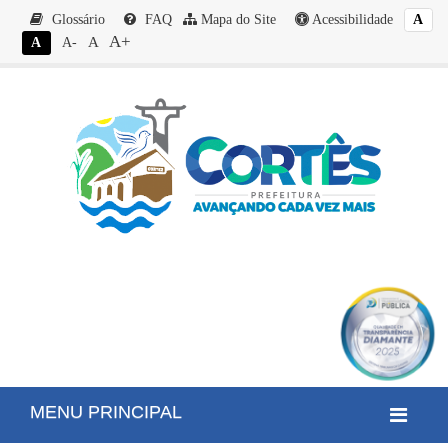
Glossário
FAQ
Mapa do Site
Acessibilidade
A
A+
A
A
A-
MENU PRINCIPAL