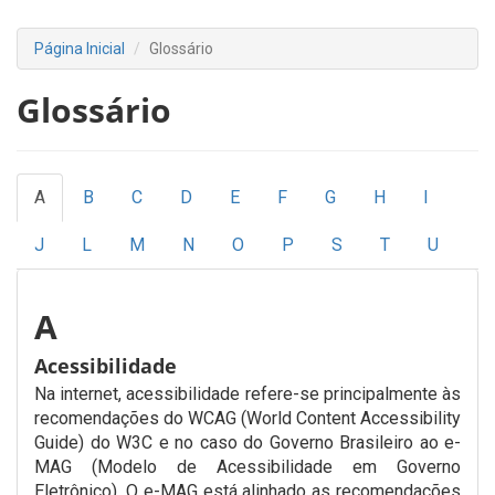
Página Inicial
Glossário
Glossário
A
B
C
D
E
F
G
H
I
J
L
M
N
O
P
S
T
U
A
Acessibilidade
Na internet, acessibilidade refere-se principalmente às
recomendações do WCAG (World Content Accessibility
Guide) do W3C e no caso do Governo Brasileiro ao e-
MAG (Modelo de Acessibilidade em Governo
Eletrônico). O e-MAG está alinhado as recomendações