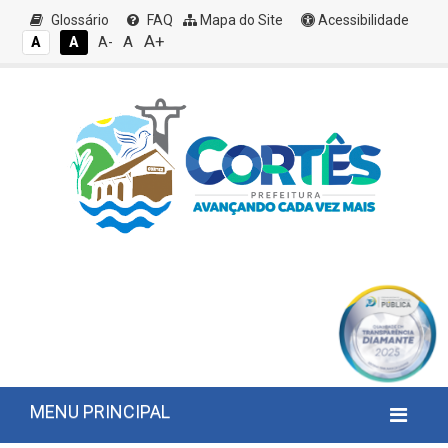
Glossário
FAQ
Mapa do Site
Acessibilidade
A+
A
A
A
A-
MENU PRINCIPAL