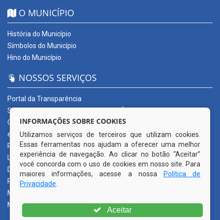
O MUNICÍPIO
História do Município
Símbolos do Município
Hino do Município
NOSSOS SERVIÇOS
Portal da Transparência
SERVIÇOS DIGITAIS: CONECTA CORTÊS
INFORMAÇÕES SOBRE COOKIES
Ouvidoria Municipal
e-SIC
Utilizamos serviços de terceiros que utilizam cookies.
Essas ferramentas nos ajudam a oferecer uma melhor
Processos de Licitação
experiência de navegação. Ao clicar no botão “Aceitar”
Licitações em andamento
você concorda com o uso de cookies em nosso site. Para
Diário Oficial
maiores informações, acesse a nossa
Política de
Publicações Oficiais
Privacidade
.
Mapa do Site
Mais Serviços
Aceitar