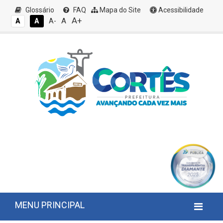
Glossário
FAQ
Mapa do Site
Acessibilidade
A+
A
A
A
A-
MENU PRINCIPAL