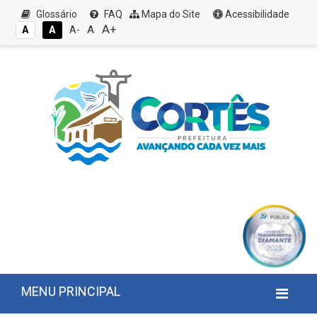
Glossário
FAQ
Mapa do Site
Acessibilidade
A+
A
A
A
A-
MENU PRINCIPAL