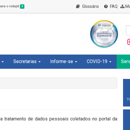
Glossário
FAQ
Ma
 para o rodapé
4
Secretarias
Informe-se
COVID-19
Serv
T
ra tratamento de dados pessoais coletados no portal da