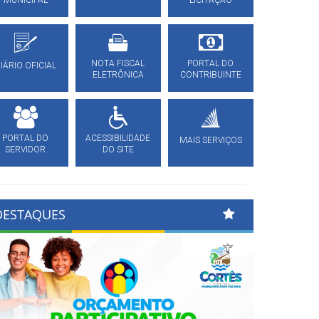
MUNICIPAL
LICITAÇÃO
NOTA FISCAL
PORTAL DO
IÁRIO OFICIAL
ELETRÔNICA
CONTRIBUINTE
PORTAL DO
ACESSIBILIDADE
MAIS SERVIÇOS
SERVIDOR
DO SITE
DESTAQUES