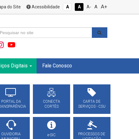
A+
A
pa do Site
Acessibilidade
A
A
A-
iços Digitais
Fale Conosco
PORTAL DA
CONECTA
CARTA DE
RANSPARÊNCIA
CORTÊS
SERVIÇOS - CSU
OUVIDORIA
PROCESSOS DE
e-SIC