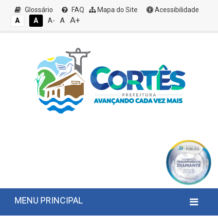
Glossário
FAQ
Mapa do Site
Acessibilidade
A+
A
A
A
A-
MENU PRINCIPAL