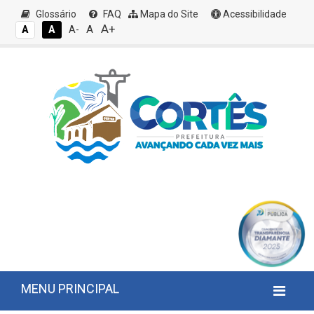
Glossário
FAQ
Mapa do Site
Acessibilidade
A+
A
A
A
A-
MENU PRINCIPAL