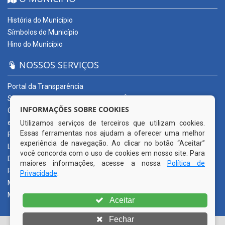
História do Município
Símbolos do Município
Hino do Município
NOSSOS SERVIÇOS
Portal da Transparência
SERVIÇOS DIGITAIS: CONECTA CORTÊS
INFORMAÇÕES SOBRE COOKIES
Ouvidoria Municipal
e-SIC
Utilizamos serviços de terceiros que utilizam cookies.
Essas ferramentas nos ajudam a oferecer uma melhor
Processos de Licitação
experiência de navegação. Ao clicar no botão “Aceitar”
Licitações em andamento
você concorda com o uso de cookies em nosso site. Para
Diário Oficial
maiores informações, acesse a nossa
Política de
Publicações Oficiais
Privacidade
.
Mapa do Site
Mais Serviços
Aceitar
Fechar