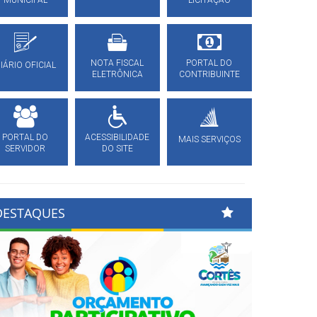
MUNICIPAL
LICITAÇÃO
NOTA FISCAL
PORTAL DO
IÁRIO OFICIAL
ELETRÔNICA
CONTRIBUINTE
PORTAL DO
ACESSIBILIDADE
MAIS SERVIÇOS
SERVIDOR
DO SITE
DESTAQUES