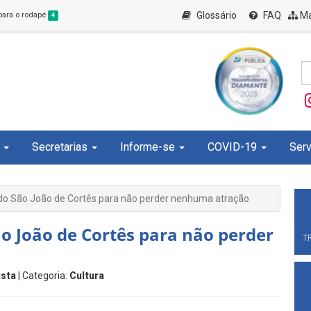
Glossário
FAQ
Ma
 para o rodapé
4
Secretarias
Informe-se
COVID-19
Serv
do São João de Cortês para não perder nenhuma atração
o João de Cortês para não perder
T
ista
| Categoria:
Cultura