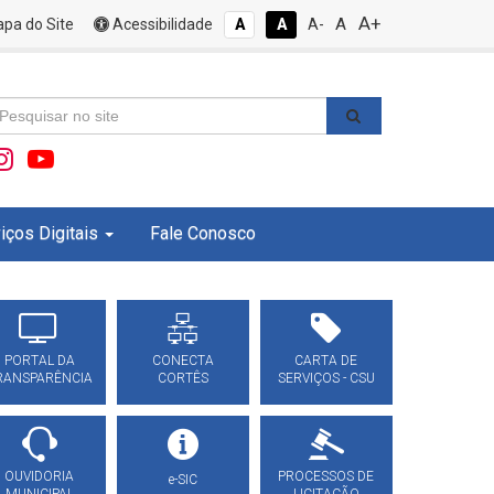
A+
A
pa do Site
Acessibilidade
A
A
A-
iços Digitais
Fale Conosco
PORTAL DA
CONECTA
CARTA DE
RANSPARÊNCIA
CORTÊS
SERVIÇOS - CSU
OUVIDORIA
PROCESSOS DE
e-SIC