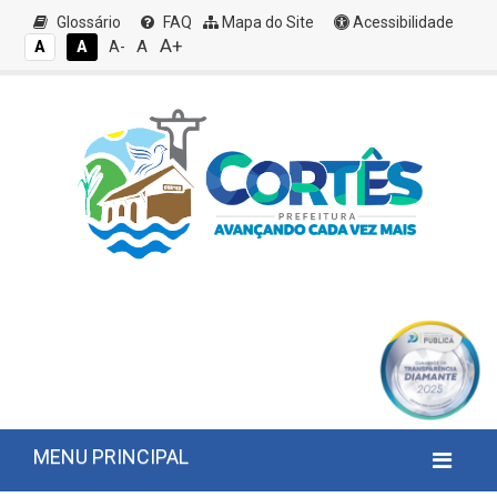
Glossário
FAQ
Mapa do Site
Acessibilidade
A+
A
A
A
A-
MENU PRINCIPAL