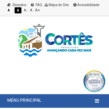
Glossário
FAQ
Mapa do Site
Acessibilidade
A+
A
A
A
A-
MENU PRINCIPAL