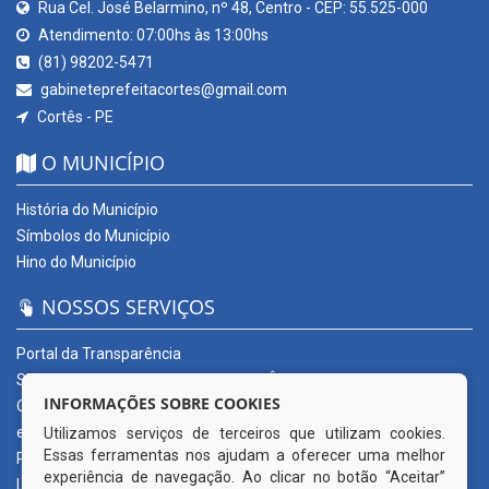
Rua Cel. José Belarmino, nº 48, Centro - CEP: 55.525-000
Atendimento: 07:00hs às 13:00hs
(81) 98202-5471
gabineteprefeitacortes@gmail.com
Cortês - PE
O MUNICÍPIO
História do Município
Símbolos do Município
Hino do Município
NOSSOS SERVIÇOS
Portal da Transparência
SERVIÇOS DIGITAIS: CONECTA CORTÊS
INFORMAÇÕES SOBRE COOKIES
Ouvidoria Municipal
e-SIC
Utilizamos serviços de terceiros que utilizam cookies.
Essas ferramentas nos ajudam a oferecer uma melhor
Processos de Licitação
experiência de navegação. Ao clicar no botão “Aceitar”
Licitações em andamento