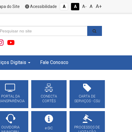
A+
A
pa do Site
Acessibilidade
A
A
A-
iços Digitais
Fale Conosco
PORTAL DA
CONECTA
CARTA DE
RANSPARÊNCIA
CORTÊS
SERVIÇOS - CSU
OUVIDORIA
PROCESSOS DE
e-SIC