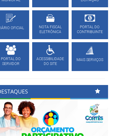
MUNICIPAL
LICITAÇÃO
NOTA FISCAL
PORTAL DO
IÁRIO OFICIAL
ELETRÔNICA
CONTRIBUINTE
PORTAL DO
ACESSIBILIDADE
MAIS SERVIÇOS
SERVIDOR
DO SITE
DESTAQUES