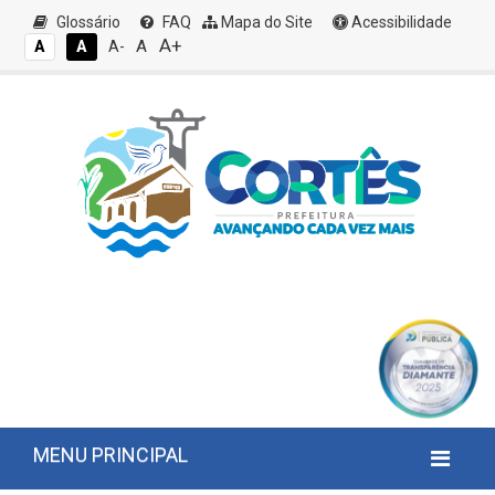
Glossário
FAQ
Mapa do Site
Acessibilidade
A+
A
A
A
A-
MENU PRINCIPAL