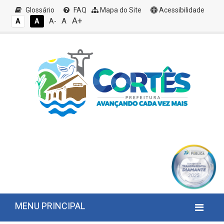
Glossário
FAQ
Mapa do Site
Acessibilidade
A+
A
A
A
A-
MENU PRINCIPAL