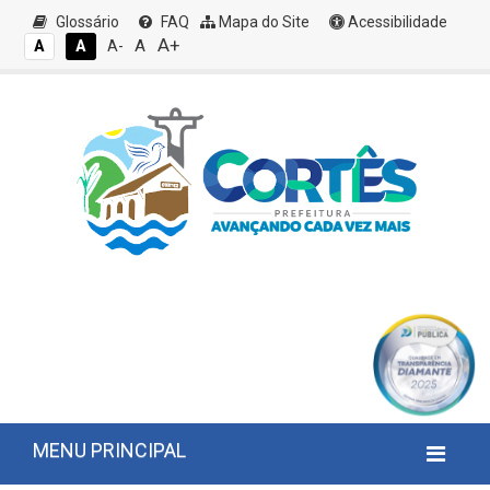
Glossário
FAQ
Mapa do Site
Acessibilidade
A+
A
A
A
A-
MENU PRINCIPAL