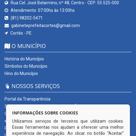
Rua Cel. José Belarmino, nº 48, Centro - CEP: 55.525-000
Atendimento: 07:00hs às 13:00hs
(81) 98202-5471
gabineteprefeitacortes@gmail.com
Cortês - PE
O MUNICÍPIO
História do Município
Símbolos do Município
Hino do Município
NOSSOS SERVIÇOS
Portal da Transparência
SERVIÇOS DIGITAIS: CONECTA CORTÊS
INFORMAÇÕES SOBRE COOKIES
Ouvidoria Municipal
e-SIC
Utilizamos serviços de terceiros que utilizam cookies.
Essas ferramentas nos ajudam a oferecer uma melhor
Processos de Licitação
experiência de navegação. Ao clicar no botão “Aceitar”
Licitações em andamento