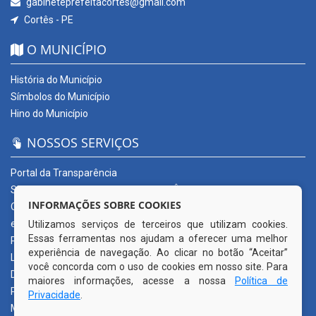
gabineteprefeitacortes@gmail.com
Cortês - PE
O MUNICÍPIO
História do Município
Símbolos do Município
Hino do Município
NOSSOS SERVIÇOS
Portal da Transparência
SERVIÇOS DIGITAIS: CONECTA CORTÊS
INFORMAÇÕES SOBRE COOKIES
Ouvidoria Municipal
e-SIC
Utilizamos serviços de terceiros que utilizam cookies.
Essas ferramentas nos ajudam a oferecer uma melhor
Processos de Licitação
experiência de navegação. Ao clicar no botão “Aceitar”
Licitações em andamento
você concorda com o uso de cookies em nosso site. Para
Diário Oficial
maiores informações, acesse a nossa
Política de
Publicações Oficiais
Privacidade
.
Mapa do Site