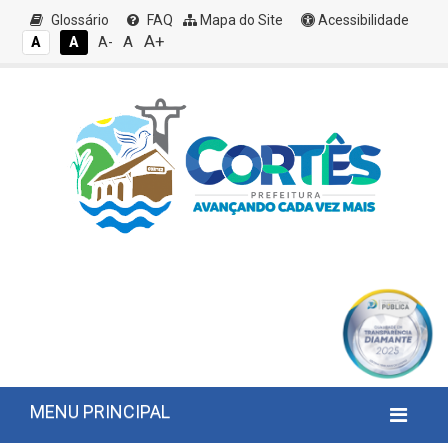
Glossário
FAQ
Mapa do Site
Acessibilidade
A+
A
A
A
A-
MENU PRINCIPAL