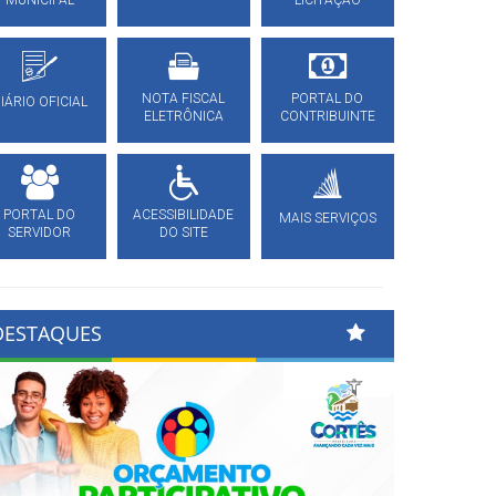
MUNICIPAL
LICITAÇÃO
NOTA FISCAL
PORTAL DO
IÁRIO OFICIAL
ELETRÔNICA
CONTRIBUINTE
PORTAL DO
ACESSIBILIDADE
MAIS SERVIÇOS
SERVIDOR
DO SITE
DESTAQUES