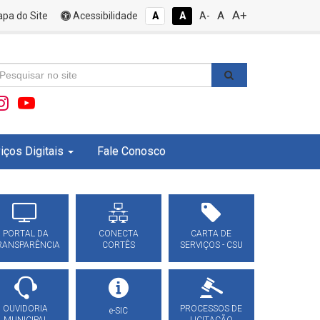
A+
A
pa do Site
Acessibilidade
A
A
A-
iços Digitais
Fale Conosco
PORTAL DA
CONECTA
CARTA DE
RANSPARÊNCIA
CORTÊS
SERVIÇOS - CSU
OUVIDORIA
PROCESSOS DE
e-SIC