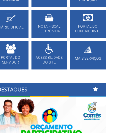
MUNICIPAL
LICITAÇÃO
NOTA FISCAL
PORTAL DO
IÁRIO OFICIAL
ELETRÔNICA
CONTRIBUINTE
PORTAL DO
ACESSIBILIDADE
MAIS SERVIÇOS
SERVIDOR
DO SITE
DESTAQUES