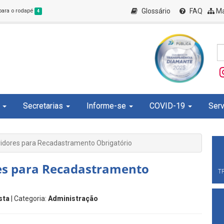
Glossário
FAQ
Ma
 para o rodapé
4
Secretarias
Informe-se
COVID-19
Serv
vidores para Recadastramento Obrigatório
res para Recadastramento
T
sta
| Categoria:
Administração