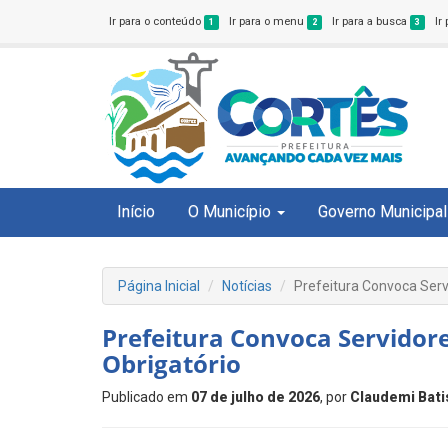
Ir para o conteúdo
Ir para o menu
Ir para a busca
Ir
1
2
3
Início
O Município
Governo Municipal
Página Inicial
Notícias
Prefeitura Convoca Ser
Prefeitura Convoca Servido
Obrigatório
Publicado em
07 de julho de 2026
, por
Claudemi Bati