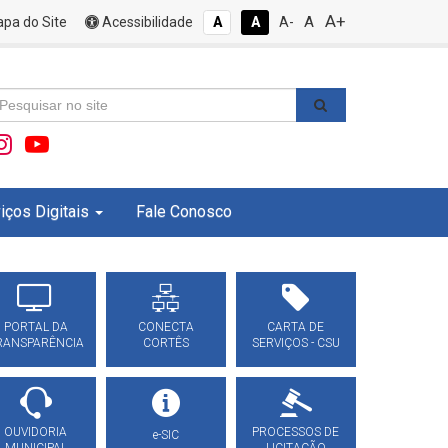
A+
A
pa do Site
Acessibilidade
A
A
A-
iços Digitais
Fale Conosco
PORTAL DA
CONECTA
CARTA DE
RANSPARÊNCIA
CORTÊS
SERVIÇOS - CSU
OUVIDORIA
PROCESSOS DE
e-SIC