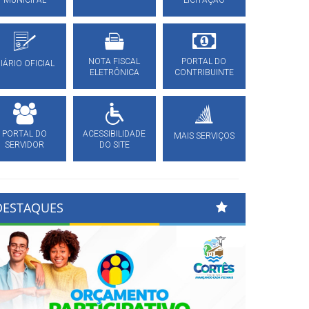
MUNICIPAL
LICITAÇÃO
NOTA FISCAL
PORTAL DO
IÁRIO OFICIAL
ELETRÔNICA
CONTRIBUINTE
PORTAL DO
ACESSIBILIDADE
MAIS SERVIÇOS
SERVIDOR
DO SITE
DESTAQUES