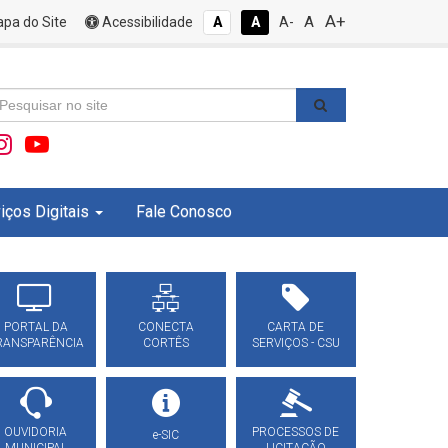
A+
A
pa do Site
Acessibilidade
A
A
A-
iços Digitais
Fale Conosco
PORTAL DA
CONECTA
CARTA DE
RANSPARÊNCIA
CORTÊS
SERVIÇOS - CSU
OUVIDORIA
PROCESSOS DE
e-SIC