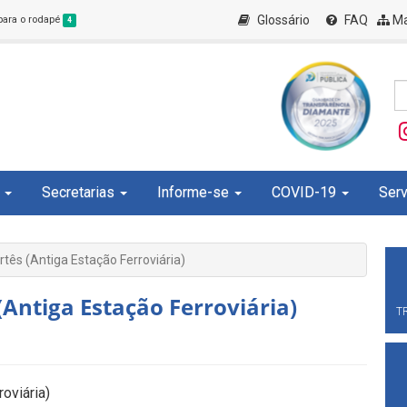
Glossário
FAQ
Ma
 para o rodapé
4
Secretarias
Informe-se
COVID-19
Serv
tês (Antiga Estação Ferroviária)
(Antiga Estação Ferroviária)
T
oviária)