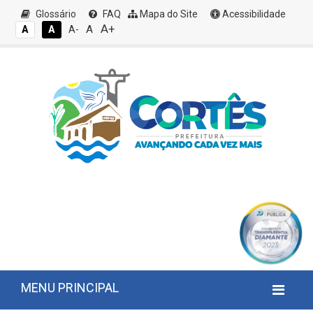
Glossário
FAQ
Mapa do Site
Acessibilidade
A+
A
A
A
A-
MENU PRINCIPAL