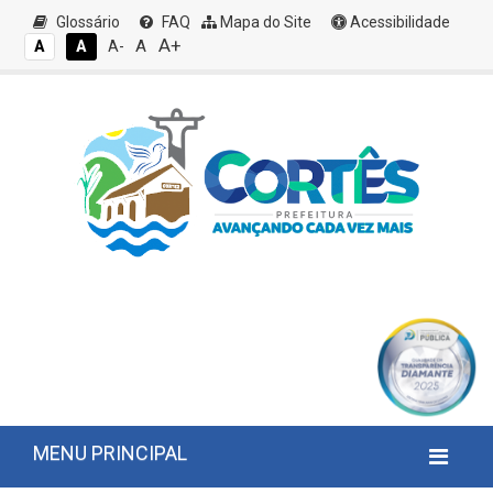
Glossário
FAQ
Mapa do Site
Acessibilidade
A+
A
A
A
A-
MENU PRINCIPAL