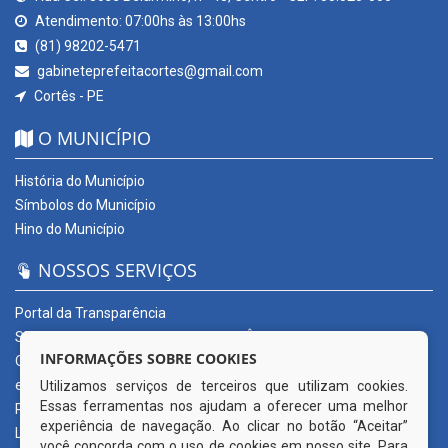
Atendimento: 07:00hs às 13:00hs
(81) 98202-5471
gabineteprefeitacortes@gmail.com
Cortês - PE
O MUNICÍPIO
História do Município
Símbolos do Município
Hino do Município
NOSSOS SERVIÇOS
Portal da Transparência
SERVIÇOS DIGITAIS: CONECTA CORTÊS
INFORMAÇÕES SOBRE COOKIES
Ouvidoria Municipal
e-SIC
Utilizamos serviços de terceiros que utilizam cookies.
Essas ferramentas nos ajudam a oferecer uma melhor
Processos de Licitação
experiência de navegação. Ao clicar no botão “Aceitar”
Licitações em andamento
você concorda com o uso de cookies em nosso site. Para