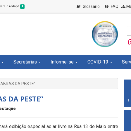
Glossário
FAQ
Ma
 para o rodapé
4
Secretarias
Informe-se
COVID-19
Serv
 CABRAS DA PESTE”
AS DA PESTE”
T
estaque
 exibição especial ao ar livre na Rua 13 de Maio entre