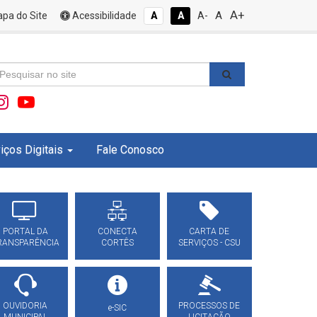
A+
A
pa do Site
Acessibilidade
A
A
A-
iços Digitais
Fale Conosco
PORTAL DA
CONECTA
CARTA DE
RANSPARÊNCIA
CORTÊS
SERVIÇOS - CSU
OUVIDORIA
PROCESSOS DE
e-SIC