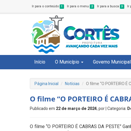
Ir para o conteúdo
Ir para o menu
Ir para a busca
Ir
1
2
3
Início
O Município
Governo Municipal
Página Inicial
Notícias
O filme “O PORTEIRO É
O filme “O PORTEIRO É CABR
Publicado em
22 de março de 2024
, por
| Categoria:
D
O filme “O PORTEIRO É CABRAS DA PESTE” Ganhará