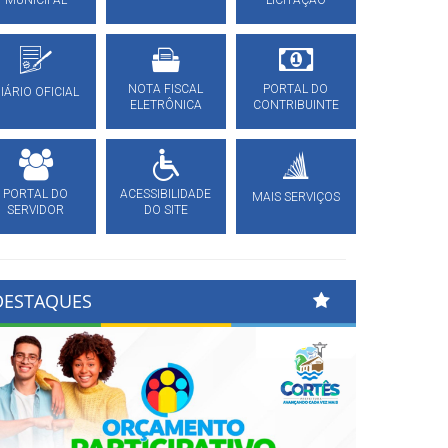
MUNICIPAL
LICITAÇÃO
NOTA FISCAL
PORTAL DO
IÁRIO OFICIAL
ELETRÔNICA
CONTRIBUINTE
PORTAL DO
ACESSIBILIDADE
MAIS SERVIÇOS
SERVIDOR
DO SITE
DESTAQUES