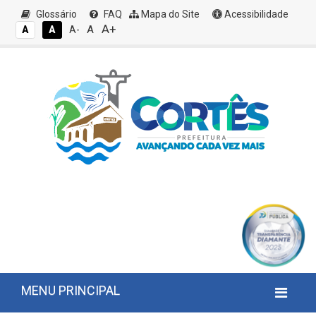
Glossário
FAQ
Mapa do Site
Acessibilidade
A+
A
A
A
A-
MENU PRINCIPAL