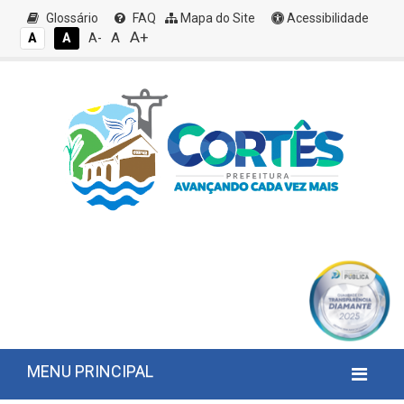
Glossário
FAQ
Mapa do Site
Acessibilidade
A+
A
A
A
A-
MENU PRINCIPAL