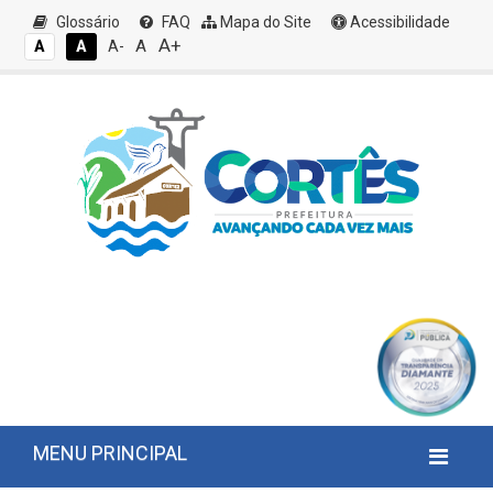
Glossário
FAQ
Mapa do Site
Acessibilidade
A+
A
A
A
A-
MENU PRINCIPAL