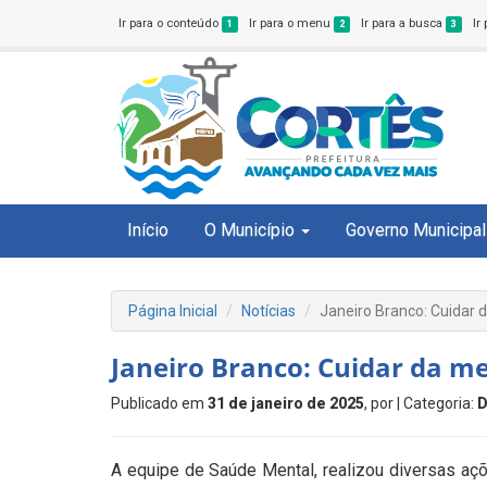
Ir para o conteúdo
Ir para o menu
Ir para a busca
Ir
1
2
3
Início
O Município
Governo Municipal
Página Inicial
Notícias
Janeiro Branco: Cuidar 
Janeiro Branco: Cuidar da m
Publicado em
31 de janeiro de 2025
, por
| Categoria:
D
A equipe de Saúde Mental, realizou diversas aç