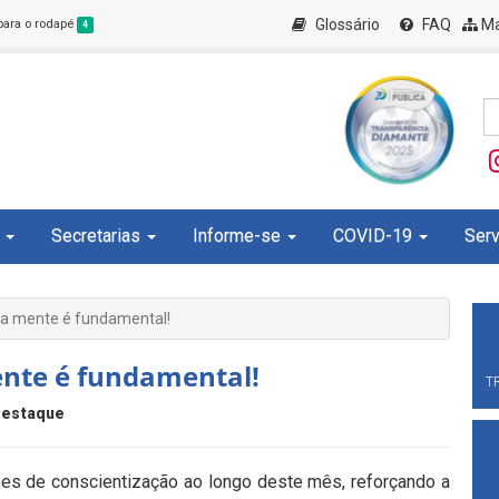
Glossário
FAQ
Ma
 para o rodapé
4
Secretarias
Informe-se
COVID-19
Serv
da mente é fundamental!
ente é fundamental!
T
estaque
ões de conscientização ao longo deste mês, reforçando a