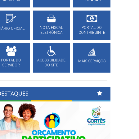
MUNICIPAL
LICITAÇÃO
NOTA FISCAL
PORTAL DO
IÁRIO OFICIAL
ELETRÔNICA
CONTRIBUINTE
PORTAL DO
ACESSIBILIDADE
MAIS SERVIÇOS
SERVIDOR
DO SITE
DESTAQUES