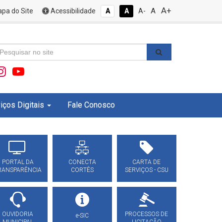
A+
A
pa do Site
Acessibilidade
A
A
A-
iços Digitais
Fale Conosco
PORTAL DA
CONECTA
CARTA DE
RANSPARÊNCIA
CORTÊS
SERVIÇOS - CSU
OUVIDORIA
PROCESSOS DE
e-SIC