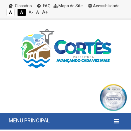
Glossário
FAQ
Mapa do Site
Acessibilidade
A+
A
A
A
A-
MENU PRINCIPAL