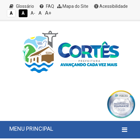
Glossário
FAQ
Mapa do Site
Acessibilidade
A+
A
A
A
A-
MENU PRINCIPAL