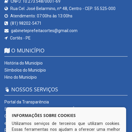
CNPJ: 10.273.548/0001-69
Rua Cel. José Belarmino, nº 48, Centro - CEP: 55.525-000
Atendimento: 07:00hs às 13:00hs
(81) 98202-5471
gabineteprefeitacortes@gmail.com
Cortês - PE
O MUNICÍPIO
História do Município
Símbolos do Município
Hino do Município
NOSSOS SERVIÇOS
Portal da Transparência
SERVIÇOS DIGITAIS: CONECTA CORTÊS
INFORMAÇÕES SOBRE COOKIES
Ouvidoria Municipal
e-SIC
Utilizamos serviços de terceiros que utilizam cookies.
Essas ferramentas nos ajudam a oferecer uma melhor
Processos de Licitação