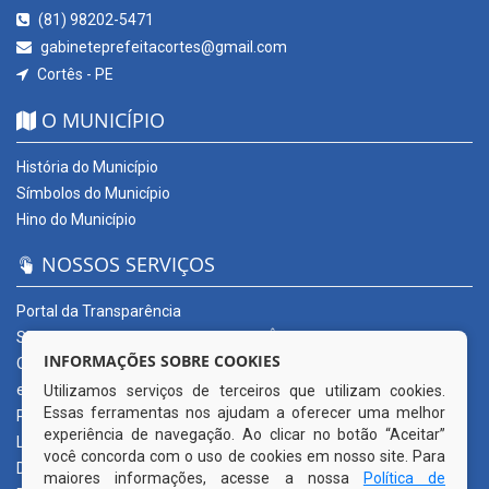
(81) 98202-5471
gabineteprefeitacortes@gmail.com
Cortês - PE
O MUNICÍPIO
História do Município
Símbolos do Município
Hino do Município
NOSSOS SERVIÇOS
Portal da Transparência
SERVIÇOS DIGITAIS: CONECTA CORTÊS
INFORMAÇÕES SOBRE COOKIES
Ouvidoria Municipal
e-SIC
Utilizamos serviços de terceiros que utilizam cookies.
Essas ferramentas nos ajudam a oferecer uma melhor
Processos de Licitação
experiência de navegação. Ao clicar no botão “Aceitar”
Licitações em andamento
você concorda com o uso de cookies em nosso site. Para
Diário Oficial
maiores informações, acesse a nossa
Política de