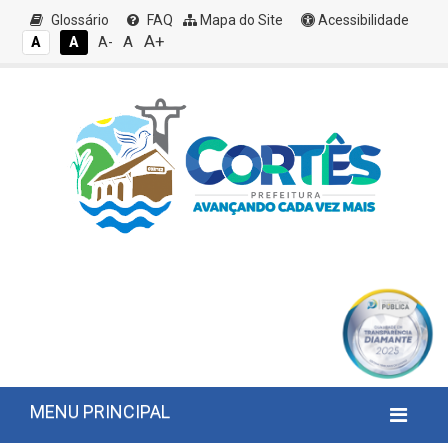
Glossário
FAQ
Mapa do Site
Acessibilidade
A+
A
A
A
A-
MENU PRINCIPAL