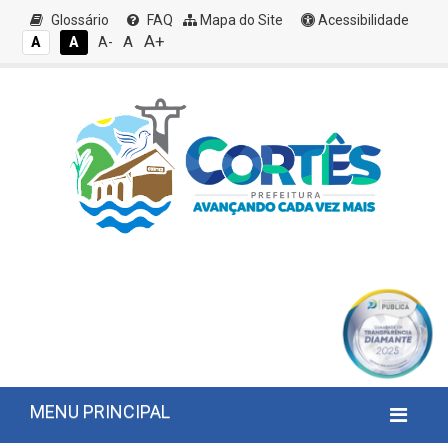
Glossário
FAQ
Mapa do Site
Acessibilidade
A+
A
A
A
A-
MENU PRINCIPAL