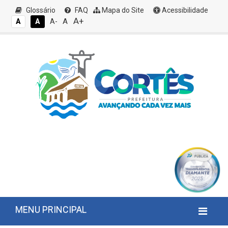
Glossário
FAQ
Mapa do Site
Acessibilidade
A+
A
A
A
A-
MENU PRINCIPAL