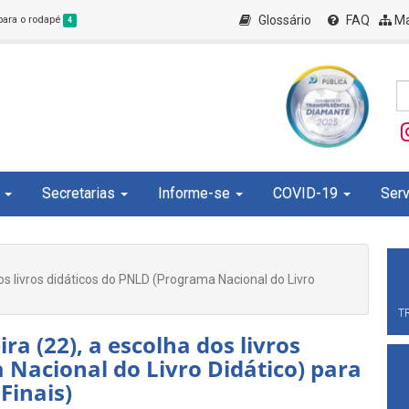
Glossário
FAQ
Ma
 para o rodapé
4
Secretarias
Informe-se
COVID-19
Serv
os livros didáticos do PNLD (Programa Nacional do Livro
T
ra (22), a escolha dos livros
 Nacional do Livro Didático) para
Finais)