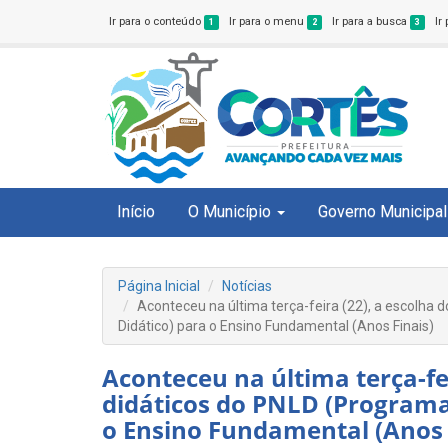
Ir para o conteúdo
Ir para o menu
Ir para a busca
Ir
1
2
3
Início
O Município
Governo Municipal
Página Inicial
Notícias
Aconteceu na última terça-feira (22), a escolha d
Didático) para o Ensino Fundamental (Anos Finais)
Aconteceu na última terça-fei
didáticos do PNLD (Programa
o Ensino Fundamental (Anos 