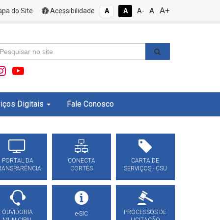
A+
A
pa do Site
Acessibilidade
A
A
A-
iços Digitais
Fale Conosco
PORTAL DA
CONECTA
CARTA DE
RANSPARÊNCIA
CORTÊS
SERVIÇOS - CSU
OUVIDORIA
PROCESSOS DE
e-SIC