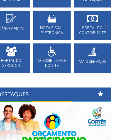
MUNICIPAL
LICITAÇÃO
NOTA FISCAL
PORTAL DO
IÁRIO OFICIAL
ELETRÔNICA
CONTRIBUINTE
PORTAL DO
ACESSIBILIDADE
MAIS SERVIÇOS
SERVIDOR
DO SITE
DESTAQUES