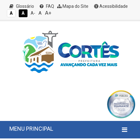
Glossário
FAQ
Mapa do Site
Acessibilidade
A+
A
A
A
A-
MENU PRINCIPAL