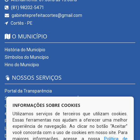
(81) 98202-5471
gabineteprefeitacortes@gmail.com
Cortês - PE
O MUNICÍPIO
História do Município
Símbolos do Município
Hino do Município
NOSSOS SERVIÇOS
Portal da Transparência
SERVIÇOS DIGITAIS: CONECTA CORTÊS
INFORMAÇÕES SOBRE COOKIES
Ouvidoria Municipal
e-SIC
Utilizamos serviços de terceiros que utilizam cookies.
Essas ferramentas nos ajudam a oferecer uma melhor
Processos de Licitação
experiência de navegação. Ao clicar no botão “Aceitar”
Licitações em andamento
você concorda com o uso de cookies em nosso site. Para
Diário Oficial
maiores informações, acesse a nossa
Política de