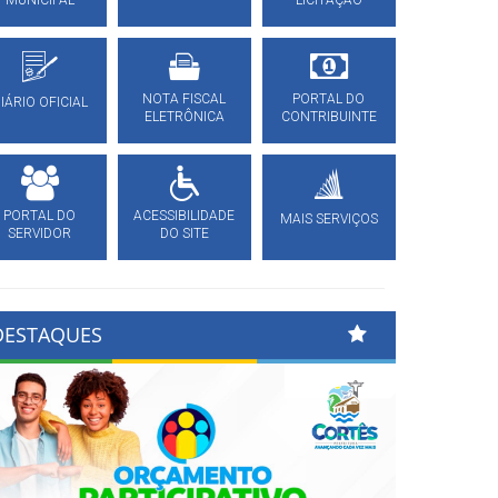
MUNICIPAL
LICITAÇÃO
NOTA FISCAL
PORTAL DO
IÁRIO OFICIAL
ELETRÔNICA
CONTRIBUINTE
PORTAL DO
ACESSIBILIDADE
MAIS SERVIÇOS
SERVIDOR
DO SITE
DESTAQUES