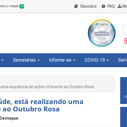
Glossário
FAQ
Ma
 para o rodapé
4
Secretarias
Informe-se
COVID-19
Serv
do uma sequência de ações referente ao Outubro Rosa
T
úde, está realizando uma
e ao Outubro Rosa
Destaque