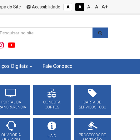
A+
A
pa do Site
Acessibilidade
A
A
A-
iços Digitais
Fale Conosco
PORTAL DA
CONECTA
CARTA DE
RANSPARÊNCIA
CORTÊS
SERVIÇOS - CSU
OUVIDORIA
PROCESSOS DE
e-SIC