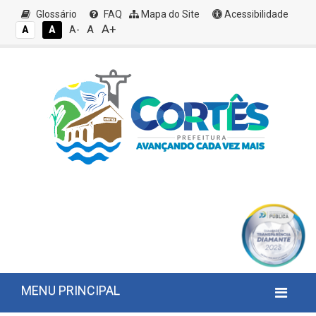
Glossário
FAQ
Mapa do Site
Acessibilidade
A+
A
A
A
A-
MENU PRINCIPAL