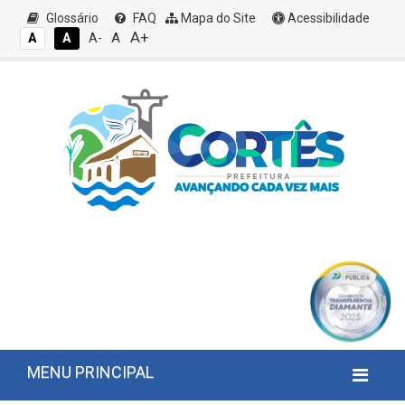
Glossário
FAQ
Mapa do Site
Acessibilidade
A+
A
A
A
A-
MENU PRINCIPAL