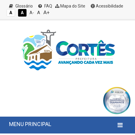
Glossário
FAQ
Mapa do Site
Acessibilidade
A+
A
A
A
A-
MENU PRINCIPAL