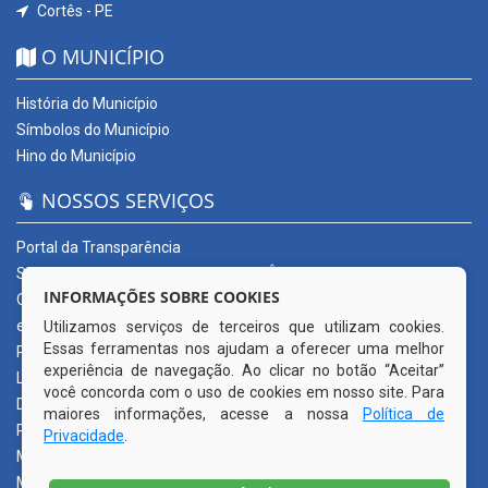
Cortês - PE
O MUNICÍPIO
História do Município
Símbolos do Município
Hino do Município
NOSSOS SERVIÇOS
Portal da Transparência
SERVIÇOS DIGITAIS: CONECTA CORTÊS
INFORMAÇÕES SOBRE COOKIES
Ouvidoria Municipal
e-SIC
Utilizamos serviços de terceiros que utilizam cookies.
Essas ferramentas nos ajudam a oferecer uma melhor
Processos de Licitação
experiência de navegação. Ao clicar no botão “Aceitar”
Licitações em andamento
você concorda com o uso de cookies em nosso site. Para
Diário Oficial
maiores informações, acesse a nossa
Política de
Publicações Oficiais
Privacidade
.
Mapa do Site
Mais Serviços